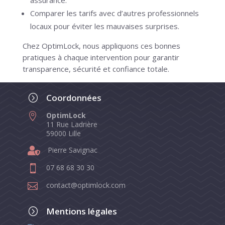
assurance.
Comparer les tarifs avec d’autres professionnels
locaux pour éviter les mauvaises surprises.
Chez OptimLock, nous appliquons ces bonnes
pratiques à chaque intervention pour garantir
transparence, sécurité et confiance totale.
Coordonnées
=
OptimLock

11 Rue Ladrière
59000 Lille

Pierre Savignac
07 68 68 30 30

contact@optimlock.com

Mentions légales
=