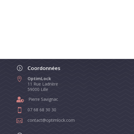
Coordonnées
=
OptimLock

11 Rue Ladrière
59000 Lille

Pierre Savignac
07 68 68 30 30

contact@optimlock.com
